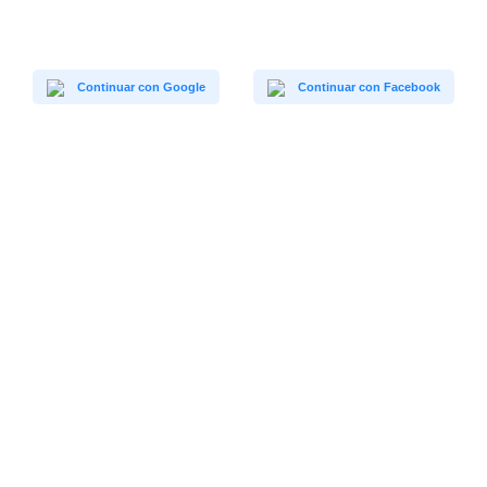
Continuar con Google
Continuar con Facebook
Laika Ocio
Calle Pablo Freire nº 36
919618694
28918 Leganés
administracion@laikaocio.es
España
www.laikaocio.es